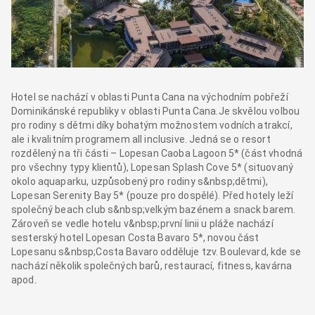
Hotel se nachází v oblasti Punta Cana na východním pobřeží
Dominikánské republiky v oblasti Punta Cana.Je skvělou volbou
pro rodiny s dětmi díky bohatým možnostem vodních atrakcí,
ale i kvalitním programem all inclusive. Jedná se o resort
rozdělený na tři části – Lopesan Caoba Lagoon 5* (část vhodná
pro všechny typy klientů), Lopesan Splash Cove 5* (situovaný
okolo aquaparku, uzpůsobený pro rodiny s&nbsp;dětmi),
Lopesan Serenity Bay 5* (pouze pro dospělé). Před hotely leží
společný beach club s&nbsp;velkým bazénem a snack barem.
Zároveň se vedle hotelu v&nbsp;první linii u pláže nachází
sesterský hotel Lopesan Costa Bavaro 5*, novou část
Lopesanu s&nbsp;Costa Bavaro odděluje tzv. Boulevard, kde se
nachází několik společných barů, restaurací, fitness, kavárna
apod.