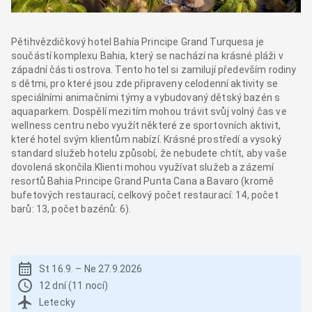
Pětihvězdičkový hotel Bahía Principe Grand Turquesa je
součástí komplexu Bahia, který se nachází na krásné pláži v
západní části ostrova. Tento hotel si zamilují především rodiny
s dětmi, pro které jsou zde připraveny celodenní aktivity se
speciálními animačními týmy a vybudovaný dětský bazén s
aquaparkem. Dospělí mezitím mohou trávit svůj volný čas ve
wellness centru nebo využít některé ze sportovních aktivit,
které hotel svým klientům nabízí. Krásné prostředí a vysoký
standard služeb hotelu způsobí, že nebudete chtít, aby vaše
dovolená skončila.Klienti mohou využívat služeb a zázemí
resortů Bahia Principe Grand Punta Cana a Bavaro (kromě
bufetových restaurací, celkový počet restaurací: 14, počet
barů: 13, počet bazénů: 6).
St 16.9.
–
Ne 27.9.2026
12 dní (11 nocí)
Letecky