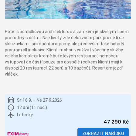
Hotel s pohádkovou architekturou a zámkem je skvělým tipem
pro rodiny s dětmi. Na klienty zde čeká vodní park pro děti se
skluzavkami, animační programy, ale především také bohatý
program all inclusive.Klienti mohou využívat všechny služby
celého komplexu kromě bufetových restaurací, nemohou
vstupovat do částí pouze pro dospělé (celkem klienti mají k
dispozi 20 restaurací, 22 barů a 10 bazénů). Resortem jezdí
vláček.
St 16.9.
–
Ne 27.9.2026
12 dní (11 nocí)
Letecky
47 290 Kč
ZOBRAZIT NABÍDKU