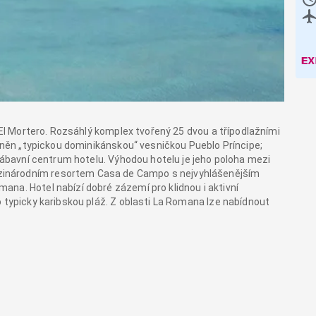
e El Mortero. Rozsáhlý komplex tvořený 25 dvou a třípodlažními
plněn „typickou dominikánskou“ vesničkou Pueblo Príncipe;
 zábavní centrum hotelu. Výhodou hotelu je jeho poloha mezi
inárodním resortem Casa de Campo s nejvyhlášenějším
na. Hotel nabízí dobré zázemí pro klidnou i aktivní
 typicky karibskou pláž. Z oblasti La Romana lze nabídnout