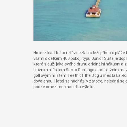
Hotel z kvalitního řetězce Bahia leží přímo u pláž
vilami s celkem 400 pokoji typu Junior Suite je do
která slouží jako svého druhu originální nákupní a
hlavním městem Santo Domingo a prestižním mez
golfovým hřištěm Teeth of the Dog u města La Roma
dovolenou. Hotel se nachází v zátoce, nejedná se o
pouze omezenou nabídku výletů.