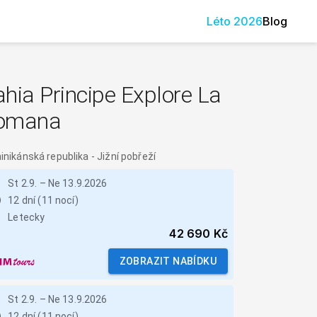
Léto
2026
Blog
hia Principe Explore La
omana
nikánská republika
-
Jižní pobřeží
St 2.9.
–
Ne 13.9.2026
12 dní (11 nocí)
Letecky
42 690 Kč
ZOBRAZIT NABÍDKU
St 2.9.
–
Ne 13.9.2026
12 dní (11 nocí)