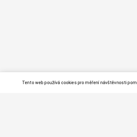
Tento web používá cookies pro měření návštěvnosti pomo
© 2024–
2026
Dovolenaaa.cz |
Vytvořil
Palavaart.cz