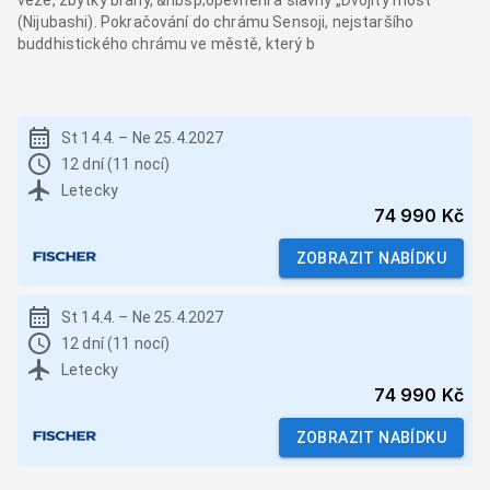
věže, zbytky brány, &nbsp;opevnění a slavný „Dvojitý most“
(Nijubashi). Pokračování do chrámu Sensoji, nejstaršího
buddhistického chrámu ve městě, který b
St 14.4.
–
Ne 25.4.2027
12 dní (11 nocí)
Letecky
74 990 Kč
ZOBRAZIT NABÍDKU
St 14.4.
–
Ne 25.4.2027
12 dní (11 nocí)
Letecky
74 990 Kč
ZOBRAZIT NABÍDKU