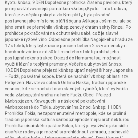
Kyotu.&nbsp; 9.DEN Dopoledne prohlídka Zlatého pavilonu, který
je nejnavštěvovanější památkou v&nbsp;Kyotu. Tato budova,
která je zvnějšku pokryta zlatými pláty, byla původně
postavena jako místo na stáří šóguna Ašikaga Jošimicu, ale po
jeho smrti se přeměnila v&nbsp;zenový chrám sekty Rinzai. Po
prohlídce pokračování na ochutnávku saké, což je slavné
japonské rýžové víno. Odpoledne prohlídka Nagojského hradu ze
17 století, který byl značně poničen během 2.sv.v.americkým
bombardováním a od 50 let minulého století probíhá jeho
postupná rekonstrukce. Dojezd do Hamamatsu, možnost
využití lázní s teplými prameny. Večeře a ubytování.&nbsp;
10.DEN Dopoledne přejezd k&nbsp;úpatí nejvyšší hory Japonska
– Fudži, posvátné sopce, která se nachází v&nbsp;oblasti tzv.
Pětijezeří. Návštěva oblasti Oshino Hakkai, tradiční japonské
vesnice, kde se nachází osm slavných rybníků, které vytvořila
voda z&nbsp;tání sněhu na hoře Fudži. Oběd. Přejezd
k&nbsp;jezeru Kawaguchi a následně pokračování
v&nbsp;cestě do Tokia, ubytování na 2 noci.&nbsp; 11.DEN
Prohlídka Tokia, nezapomenutelné metropole, kde se prolíná
tradiční japonská kultura s&nbsp;nejmodernější architekturou.
Prohlídka císařského paláce Kókjo, který je využíván jako sídlo
císařské rodiny a je možné si prohlédnout zahradu, zachovalé