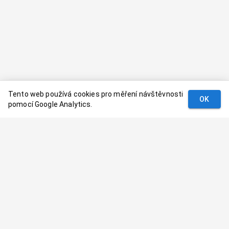
Tento web používá cookies pro měření návštěvnosti
OK
pomocí Google Analytics.
Podmínky
Kontakt
© 2024–
2026
Dovolenaaa.cz |
Vytvořil
Palavaart.cz