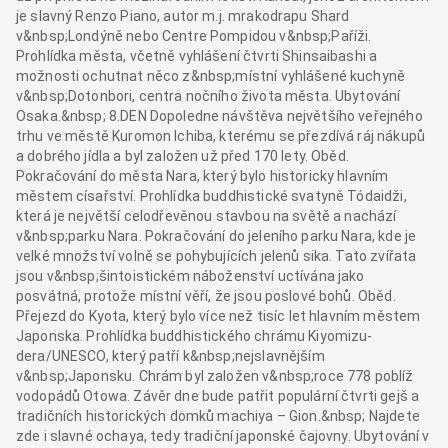
je slavný Renzo Piano, autor m.j. mrakodrapu Shard
v&nbsp;Londýně nebo Centre Pompidou v&nbsp;Paříži.
Prohlídka města, včetně vyhlášení čtvrti Shinsaibashi a
možnosti ochutnat něco z&nbsp;místní vyhlášené kuchyně
v&nbsp;Dotonbori, centra nočního života města. Ubytování
Osaka.&nbsp; 8.DEN Dopoledne návštěva největšího veřejného
trhu ve městě Kuromon Ichiba, kterému se přezdívá ráj nákupů
a dobrého jídla a byl založen už před 170 lety. Oběd.
Pokračování do města Nara, který bylo historicky hlavním
městem císařství. Prohlídka buddhistické svatyně Tódaidži,
která je největší celodřevěnou stavbou na světě a nachází
v&nbsp;parku Nara. Pokračování do jeleního parku Nara, kde je
velké množství volně se pohybujících jelenů sika. Tato zvířata
jsou v&nbsp;šintoistickém náboženství uctívána jako
posvátná, protože místní věří, že jsou poslové bohů. Oběd.
Přejezd do Kyota, který bylo více než tisíc let hlavním městem
Japonska. Prohlídka buddhistického chrámu Kiyomizu-
dera/UNESCO, který patří k&nbsp;nejslavnějším
v&nbsp;Japonsku. Chrám byl založen v&nbsp;roce 778 poblíž
vodopádů Otowa. Závěr dne bude patřit populární čtvrti gejš a
tradičních historických domků machiya – Gion.&nbsp; Najdete
zde i slavné ochaya, tedy tradiční japonské čajovny. Ubytování v