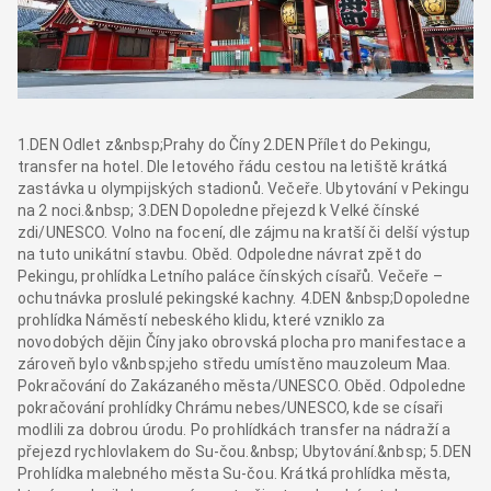
1.DEN Odlet z&nbsp;Prahy do Číny 2.DEN Přílet do Pekingu,
transfer na hotel. Dle letového řádu cestou na letiště krátká
zastávka u olympijských stadionů. Večeře. Ubytování v Pekingu
na 2 noci.&nbsp; 3.DEN Dopoledne přejezd k Velké čínské
zdi/UNESCO. Volno na focení, dle zájmu na kratší či delší výstup
na tuto unikátní stavbu. Oběd. Odpoledne návrat zpět do
Pekingu, prohlídka Letního paláce čínských císařů. Večeře –
ochutnávka proslulé pekingské kachny. 4.DEN &nbsp;Dopoledne
prohlídka Náměstí nebeského klidu, které vzniklo za
novodobých dějin Číny jako obrovská plocha pro manifestace a
zároveň bylo v&nbsp;jeho středu umístěno mauzoleum Maa.
Pokračování do Zakázaného města/UNESCO. Oběd. Odpoledne
pokračování prohlídky Chrámu nebes/UNESCO, kde se císaři
modlili za dobrou úrodu. Po prohlídkách transfer na nádraží a
přejezd rychlovlakem do Su-čou.&nbsp; Ubytování.&nbsp; 5.DEN
Prohlídka malebného města Su-čou. Krátká prohlídka města,