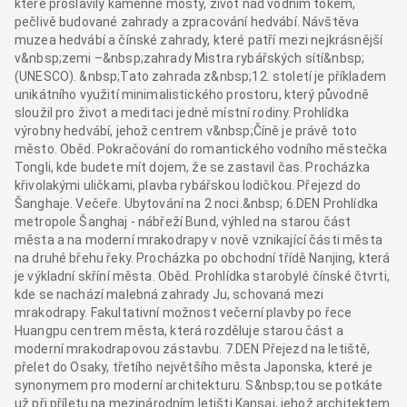
které proslavily kamenné mosty, život nad vodním tokem,
pečlivě budované zahrady a zpracování hedvábí. Návštěva
muzea hedvábí a čínské zahrady, které patří mezi nejkrásnější
v&nbsp;zemi –&nbsp;zahrady Mistra rybářských sítí&nbsp;
(UNESCO). &nbsp;Tato zahrada z&nbsp;12. století je příkladem
unikátního využití minimalistického prostoru, který původně
sloužil pro život a meditaci jedné místní rodiny. Prohlídka
výrobny hedvábí, jehož centrem v&nbsp;Číně je právě toto
město. Oběd. Pokračování do romantického vodního městečka
Tongli, kde budete mít dojem, že se zastavil čas. Procházka
křivolakými uličkami, plavba rybářskou lodičkou. Přejezd do
Šanghaje. Večeře. Ubytování na 2 noci.&nbsp; 6.DEN Prohlídka
metropole Šanghaj - nábřeží Bund, výhled na starou část
města a na moderní mrakodrapy v nově vznikající části města
na druhé břehu řeky. Procházka po obchodní třídě Nanjing, která
je výkladní skříní města. Oběd. Prohlídka starobylé čínské čtvrti,
kde se nachází malebná zahrady Ju, schovaná mezi
mrakodrapy. Fakultativní možnost večerní plavby po řece
Huangpu centrem města, která rozděluje starou část a
moderní mrakodrapovou zástavbu. 7.DEN Přejezd na letiště,
přelet do Osaky, třetího největšího města Japonska, které je
synonymem pro moderní architekturu. S&nbsp;tou se potkáte
už při příletu na mezinárodním letišti Kansai, jehož architektem