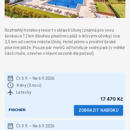
Rozhlehlý hotelový resort v oblasti Ulcinj (známá pro svou
širokou a 12 km dlouhou písečnou pláž s léčivými účinky) cca
3,5 km od centra města Ulcinj. Hotel přímo u privátní široké
písečné pláže. Pouze pár metrů od hotelu je vodní park (v mělké
části moře, otevřen v hlavní sezoně dle počasí).
Čt 3.9.
–
Ne 6.9.2026
4 dny (3 noci)
Letecky
17 470 Kč
ZOBRAZIT NABÍDKU
Čt 3.9.
–
Ne 6.9.2026