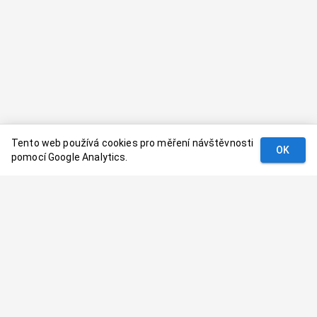
Tento web používá cookies pro měření návštěvnosti
OK
pomocí Google Analytics.
Podmínky
Kontakt
© 2024–
2026
Dovolenaaa.cz |
Vytvořil
Palavaart.cz