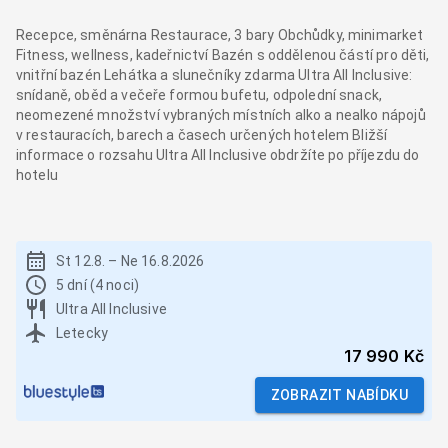
Recepce, směnárna Restaurace, 3 bary Obchůdky, minimarket
Fitness, wellness, kadeřnictví Bazén s oddělenou částí pro děti,
vnitřní bazén Lehátka a slunečníky zdarma Ultra All Inclusive:
snídaně, oběd a večeře formou bufetu, odpolední snack,
neomezené množství vybraných místních alko a nealko nápojů
v restauracích, barech a časech určených hotelem Bližší
informace o rozsahu Ultra All Inclusive obdržíte po příjezdu do
hotelu
St 12.8.
–
Ne 16.8.2026
5 dní (4 noci)
Ultra All Inclusive
Letecky
17 990 Kč
ZOBRAZIT NABÍDKU