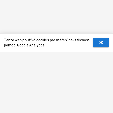
Tento web používá cookies pro měření návštěvnosti
OK
pomocí Google Analytics.
Podmínky
Kontakt
© 2024–
2026
Dovolenaaa.cz |
Vytvořil
Palavaart.cz