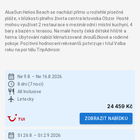
AluaSun Helios Beach se nachází přímo u rozlehlé písečné
pláže, v blízkosti plného života centra letoviska Obzor. Hosté
mohou využívat 2 restaurace s mezinárodní i místní kuchyní, 4
bary a bazén s terasou. Na malé hosty čeká dětské hřiště a
herna. Ubytování nabízí klimatizované dvoulůžkové a rodinné
pokoje. Pozitivní hodnocení rekreantů potvrzuje i titul Volba
roku na portálu TripAdvisor.
Ne 9.8.
–
Ne 16.8.2026
8 dní (7 nocí)
All Inclusive
Letecky
24 459 Kč
ZOBRAZIT NABÍDKU
St 26.8.
–
St 2.9.2026