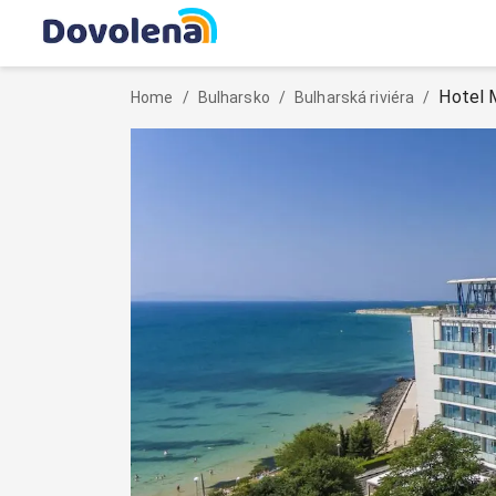
Hotel M
Home
/
Bulharsko
/
Bulharská riviéra
/