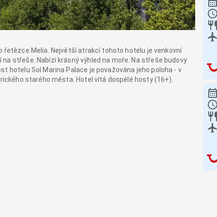
 řetězce Melia. Největší atrakcí tohoto hotelu je venkovní
 na střeše. Nabízí krásný výhled na moře. Na střeše budovy
st hotelu Sol Marina Palace je považována jeho poloha - v
orického starého města. Hotel vítá dospělé hosty (16+).