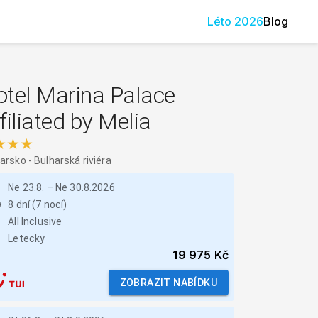
Léto
2026
Blog
otel Marina Palace
filiated by Melia
★★★
harsko
-
Bulharská riviéra
Ne 23.8.
–
Ne 30.8.2026
8 dní (7 nocí)
All Inclusive
Letecky
19 975 Kč
ZOBRAZIT NABÍDKU