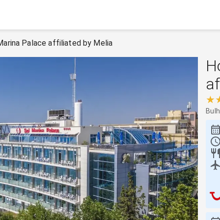
arina Palace affiliated by Melia
H
af
★
Bul