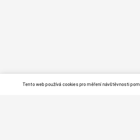
Tento web používá cookies pro měření návštěvnosti pomo
© 2024–
2026
Dovolenaaa.cz |
Vytvořil
Palavaart.cz