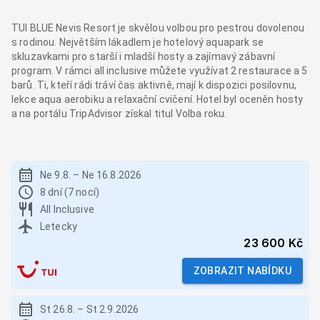
TUI BLUE Nevis Resort je skvělou volbou pro pestrou dovolenou
s rodinou. Největším lákadlem je hotelový aquapark se
skluzavkami pro starší i mladší hosty a zajímavý zábavní
program. V rámci all inclusive můžete využívat 2 restaurace a 5
barů. Ti, kteří rádi tráví čas aktivně, mají k dispozici posilovnu,
lekce aqua aerobiku a relaxační cvičení. Hotel byl oceněn hosty
a na portálu TripAdvisor získal titul Volba roku.
Ne 9.8.
–
Ne 16.8.2026
8 dní (7 nocí)
All Inclusive
Letecky
23 600 Kč
ZOBRAZIT NABÍDKU
St 26.8.
–
St 2.9.2026