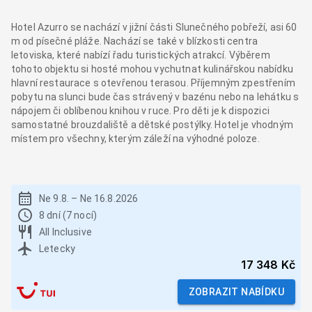
Hotel Azurro se nachází v jižní části Slunečného pobřeží, asi 60
m od písečné pláže. Nachází se také v blízkosti centra
letoviska, které nabízí řadu turistických atrakcí. Výběrem
tohoto objektu si hosté mohou vychutnat kulinářskou nabídku
hlavní restaurace s otevřenou terasou. Příjemným zpestřením
pobytu na slunci bude čas strávený v bazénu nebo na lehátku s
nápojem či oblíbenou knihou v ruce. Pro děti je k dispozici
samostatné brouzdaliště a dětské postýlky. Hotel je vhodným
místem pro všechny, kterým záleží na výhodné poloze.
Ne 9.8.
–
Ne 16.8.2026
8 dní (7 nocí)
All Inclusive
Letecky
17 348 Kč
ZOBRAZIT NABÍDKU