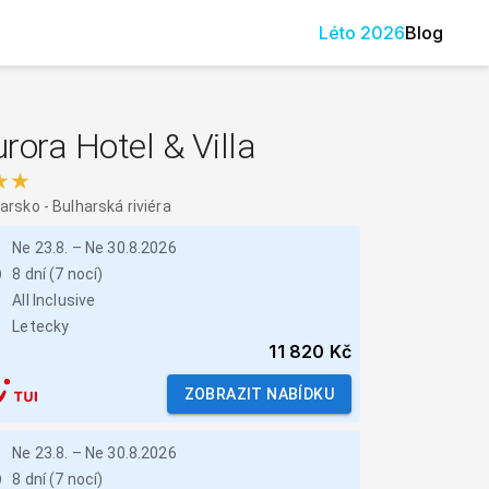
Léto
2026
Blog
rora Hotel & Villa
★★
harsko
-
Bulharská riviéra
Ne 23.8.
–
Ne 30.8.2026
8 dní (7 nocí)
All Inclusive
Letecky
11 820 Kč
ZOBRAZIT NABÍDKU
Ne 23.8.
–
Ne 30.8.2026
8 dní (7 nocí)