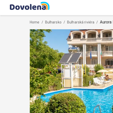
Aurora 
Home
/
Bulharsko
/
Bulharská riviéra
/