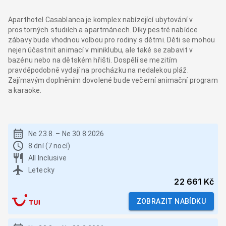
Aparthotel Casablanca je komplex nabízející ubytování v
prostorných studiích a apartmánech. Díky pestré nabídce
zábavy bude vhodnou volbou pro rodiny s dětmi. Děti se mohou
nejen účastnit animací v miniklubu, ale také se zabavit v
bazénu nebo na dětském hřišti. Dospělí se mezitím
pravděpodobně vydají na procházku na nedalekou pláž.
Zajímavým doplněním dovolené bude večerní animační program
a karaoke.
Ne 23.8.
–
Ne 30.8.2026
8 dní (7 nocí)
All Inclusive
Letecky
22 661 Kč
ZOBRAZIT NABÍDKU