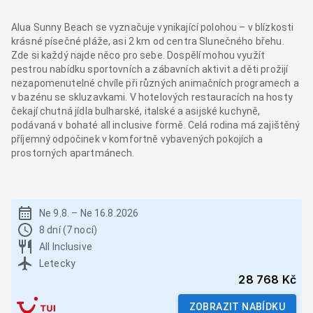
Alua Sunny Beach se vyznačuje vynikající polohou – v blízkosti
krásné písečné pláže, asi 2 km od centra Slunečného břehu.
Zde si každý najde něco pro sebe. Dospělí mohou využít
pestrou nabídku sportovních a zábavních aktivit a děti prožijí
nezapomenutelné chvíle při různých animačních programech a
v bazénu se skluzavkami. V hotelových restauracích na hosty
čekají chutná jídla bulharské, italské a asijské kuchyně,
podávaná v bohaté all inclusive formě. Celá rodina má zajištěný
příjemný odpočinek v komfortně vybavených pokojích a
prostorných apartmánech.
Ne 9.8.
–
Ne 16.8.2026
8 dní (7 nocí)
All Inclusive
Letecky
28 768 Kč
ZOBRAZIT NABÍDKU