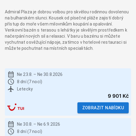
Admiral Plaza je dobrou volbou pro skvělou rodinnou dovolenou
na bulharském slunci. Kousek od písečné pláže zajistí dobrý
přístup do moře všem milovníkům koupání a opalování.
Venkovní bazén s terasou s lehátky je skvělým prostředkem k
načerpání nových sil a relaxaci. V baru u bazénu si můžete
vychutnat osvěžující nápoje, zatímco v hotelové restauraci si
můžete pochutnat na místních specialitách.
Ne 23.8.
–
Ne 30.8.2026
8 dní (7 nocí)
Letecky
9 901 Kč
ZOBRAZIT NABÍDKU
Ne 30.8.
–
Ne 6.9.2026
8 dní (7 nocí)