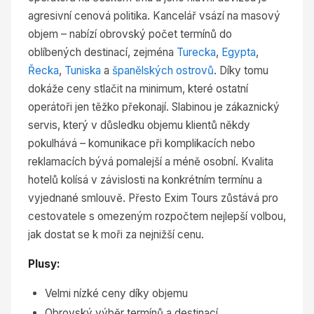
agresivní cenová politika. Kancelář vsází na masový
objem – nabízí obrovský počet termínů do
oblíbených destinací, zejména
Turecka
,
Egypta
,
Řecka
,
Tuniska
a
španělských ostrovů
. Díky tomu
dokáže ceny stlačit na minimum, které ostatní
operátoři jen těžko překonají. Slabinou je zákaznický
servis, který v důsledku objemu klientů někdy
pokulhává – komunikace při komplikacích nebo
reklamacích bývá pomalejší a méně osobní. Kvalita
hotelů kolísá v závislosti na konkrétním termínu a
vyjednané smlouvě. Přesto Exim Tours zůstává pro
cestovatele s omezeným rozpočtem nejlepší volbou,
jak dostat se k moři za nejnižší cenu.
Plusy:
Velmi nízké ceny díky objemu
Obrovský výběr termínů a destinací