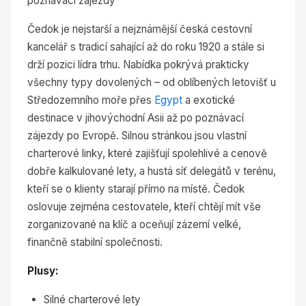
poznávací zájezdy
Čedok je nejstarší a nejznámější česká cestovní
kancelář s tradicí sahající až do roku 1920 a stále si
drží pozici lídra trhu. Nabídka pokrývá prakticky
všechny typy dovolených – od oblíbených letovišť u
Středozemního moře přes
Egypt
a exotické
destinace v jihovýchodní Asii až po poznávací
zájezdy po Evropě. Silnou stránkou jsou vlastní
charterové linky, které zajišťují spolehlivé a cenově
dobře kalkulované lety, a hustá síť delegátů v terénu,
kteří se o klienty starají přímo na místě. Čedok
oslovuje zejména cestovatele, kteří chtějí mít vše
zorganizované na klíč a oceňují zázemí velké,
finančně stabilní společnosti.
Plusy:
Silné charterové lety