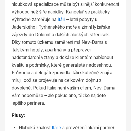
hloubková specializace může být silnější konkurenční
výhodou než šíře nabídky. Kancelář se prakticky
výhradně zaměřuje na
Itálii
– letní pobyty u
Jaderského i Tyrhénského moře a zimní lyžařské
zájezdy do Dolomit a dalších alpských středisek.
Díky tomuto úzkému zaměření má Nev-Dama s
italskými hotely, apartmány a přepravci
nadstandardní vztahy a dokáže klientům nabídnout
kvalitu a podmínky, které generalisté nedosáhnou.
Průvodci a delegáti zpravidla Itálii skutečně znají a
milují, což se projevuje na celkovém dojmu z
dovolené. Pokud Itálie není vaším cílem, Nev-Dama
vám nepomůže – ale pokud ano, těžko najdete
lepšího partnera.
Plusy:
Hluboká znalost
Itálie
a prověření lokální partneři