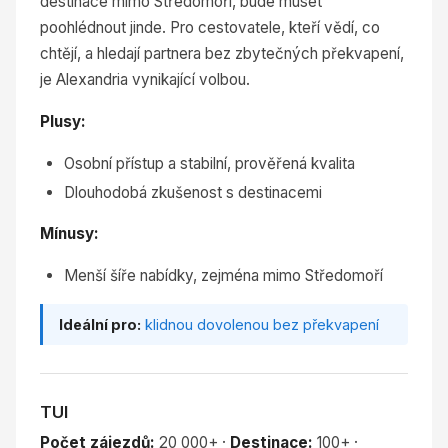
destinace mimo Středomoří, bude muset
poohlédnout jinde. Pro cestovatele, kteří vědí, co
chtějí, a hledají partnera bez zbytečných překvapení,
je Alexandria vynikající volbou.
Plusy:
Osobní přístup a stabilní, prověřená kvalita
Dlouhodobá zkušenost s destinacemi
Mínusy:
Menší šíře nabídky, zejména mimo Středomoří
Ideální pro:
klidnou dovolenou bez překvapení
TUI
Počet zájezdů:
20 000+ ·
Destinace:
100+ ·