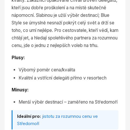
kvality. Zákazníci opakovaně chválí úroveň delegátů,
kteří jsou dobře proškolení a na místě skutečně
nápomocní. Slabinou je užší výběr destinací; Blue
Style se úmyslně nesnaží pokrýt celý svět a drží se
toho, co umí nejlépe. Pro cestovatele, kteří vědí, kam
chtějí jet, a hledají spolehlivého partnera za rozumnou
cenu, jde o jednu z nejlepších voleb na trhu.
Plusy:
Výborný poměr cena/kvalita
Kvalitní a vstřícní delegáti přímo v resortech
Mínusy:
Menší výběr destinací – zaměřeno na Středomoří
Ideální pro:
jistotu za rozumnou cenu ve
Středomoří