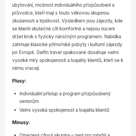
ubytování, možnost individuálního přizpůsobení a
průvodce, kteří mají s touto věkovou skupinou
zkušenosti a trpělivost. Výsledkem jsou zájezdy, kde
se klienti skutečně cítí komfortně a nejsou nuceni
držet krok s fyzicky náročným programem. Nabídka
zahrnuje klasické přímořské pobyty i kulturní zájezdy
po Evropě. Delfín travel opakovaně dosahuje velmi
vysoké míry spokojenosti a loajality klientů, kteří se k
němu vracejí.
Plusy:
Individuální přístup a program přizpůsobený
seniorům
Velmi vysoká spokojenost a loajalita klientů
Mínusy:
Omezená cílová skupina – není pro mladší a