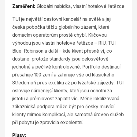
Zaměření:
Globální nabídka, vlastní hotelové řetězce
TUI je největší cestovní kancelář na světě a její
česká pobočka těží z globálního zázemí, které
domácím operátorům prostě chybí. Klíčovou
výhodou jsou vlastní hotelové řetězce – RIU, TUI
Blue, Robinson a další – kde klient přesně ví, co
dostane, protože standardy jsou celosvětově
jednotné a pečlivě kontrolované. Portfolio destinací
přesahuje 100 zemí a zahrnuje vše od klasického
Středomoří přes exotiku až po lyžařské zájezdy. TUI
oslovuje náročnější klienty, kteří jsou ochotni za
jistotu a prémiovost zaplatit víc. Méně lokalizovaná
zákaznická podpora může být pro česky mluvící
klienty mírnou komplikací, ale samotná úroveň služeb
při pobytu je zpravidla excelentní.
Plusy: