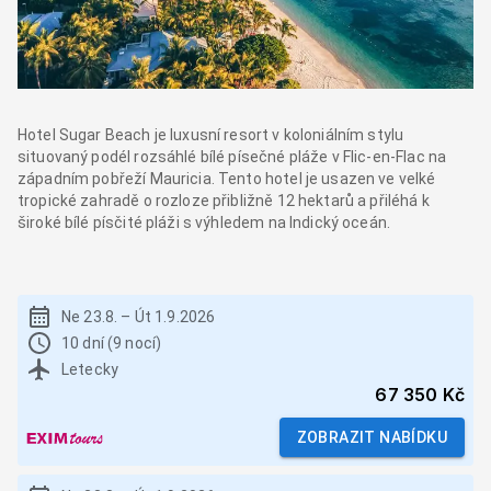
Hotel Sugar Beach je luxusní resort v koloniálním stylu
situovaný podél rozsáhlé bílé písečné pláže v Flic-en-Flac na
západním pobřeží Mauricia. Tento hotel je usazen ve velké
tropické zahradě o rozloze přibližně 12 hektarů a přiléhá k
široké bílé písčité pláži s výhledem na Indický oceán.
Ne 23.8.
–
Út 1.9.2026
10 dní (9 nocí)
Letecky
67 350 Kč
ZOBRAZIT NABÍDKU