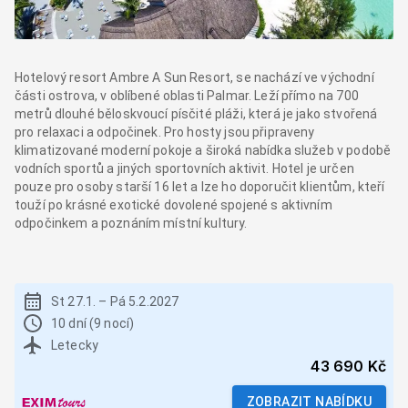
Hotelový resort Ambre A Sun Resort, se nachází ve východní
části ostrova, v oblíbené oblasti Palmar. Leží přímo na 700
metrů dlouhé běloskvoucí písčité pláži, která je jako stvořená
pro relaxaci a odpočinek. Pro hosty jsou připraveny
klimatizované moderní pokoje a široká nabídka služeb v podobě
vodních sportů a jiných sportovních aktivit. Hotel je určen
pouze pro osoby starší 16 let a lze ho doporučit klientům, kteří
touží po krásné exotické dovolené spojené s aktivním
odpočinkem a poznáním místní kultury.
St 27.1.
–
Pá 5.2.2027
10 dní (9 nocí)
Letecky
43 690 Kč
ZOBRAZIT NABÍDKU