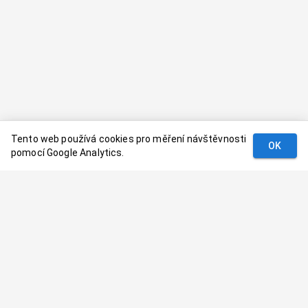
Tento web používá cookies pro měření návštěvnosti
OK
pomocí Google Analytics.
Podmínky
Kontakt
© 2024–
2026
Dovolenaaa.cz |
Vytvořil
Palavaart.cz