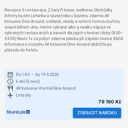
Recepce 3 restaurace, 2 bary Fitness, wellness Obchůdky
Infinity bazén Lehátka a slunečníky u bazénu zdarma All
Inclusive Dine Around: snídaně, obědy a večeře formou bufetu,
snack během dne, místní vybrané alko a nealko nápoje ve
vybraných restauracích a barech dle jejich otevírací doby (8.00–
24.00) Navíc 1x za pobyt zdarma plavba při západu slunce Bližší
informace o rozsahu All Inclusive Dine Around obdržíte po
příjezdu do hotelu
Po 14.9.
–
So 19.9.2026
6 dní (5 nocí)
All Inclusive Včetně Dine Around
Letecky
79 190 Kč
ZOBRAZIT NABÍDKU