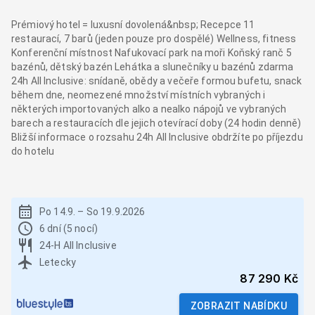
Prémiový hotel = luxusní dovolená&nbsp; Recepce 11
restaurací, 7 barů (jeden pouze pro dospělé) Wellness, fitness
Konferenční místnost Nafukovací park na moři Koňský ranč 5
bazénů, dětský bazén Lehátka a slunečníky u bazénů zdarma
24h All Inclusive: snídaně, obědy a večeře formou bufetu, snack
během dne, neomezené množství místních vybraných i
některých importovaných alko a nealko nápojů ve vybraných
barech a restauracích dle jejich otevírací doby (24 hodin denně)
Bližší informace o rozsahu 24h All Inclusive obdržíte po příjezdu
do hotelu
Po 14.9.
–
So 19.9.2026
6 dní (5 nocí)
24-H All Inclusive
Letecky
87 290 Kč
ZOBRAZIT NABÍDKU