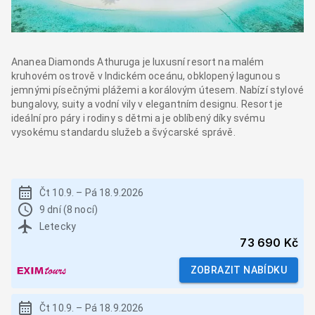
Ananea Diamonds Athuruga je luxusní resort na malém
kruhovém ostrově v Indickém oceánu, obklopený lagunou s
jemnými písečnými plážemi a korálovým útesem. Nabízí stylové
bungalovy, suity a vodní vily v elegantním designu. Resort je
ideální pro páry i rodiny s dětmi a je oblíbený díky svému
vysokému standardu služeb a švýcarské správě.
Čt 10.9.
–
Pá 18.9.2026
9 dní (8 nocí)
Letecky
73 690 Kč
ZOBRAZIT NABÍDKU
Čt 10.9.
–
Pá 18.9.2026