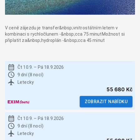
V ceně zájezdu je transfer&nbsp;vnitrostátním letem v
kombinaci s rychločlunem -&nbsp;cca 75 minutMožnost si
připlatit za&nbsp;hydroplán -&nbsp;cca 45 minut
Čt 10.9.
–
Pá 18.9.2026
9 dní (8 nocí)
Letecky
55 680 Kč
ZOBRAZIT NABÍDKU
Čt 10.9.
–
Pá 18.9.2026
9 dní (8 nocí)
Letecky