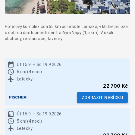
Hotelový komplex cca 55 km od letiště Larnaka, v klidné poloze
s dobrou dostupností centra Ayia Napy (1,5 km). V okolí
obchody, restaurace, taverny.
Út 15.9.
–
So 19.9.2026
5 dní (4 noci)
Letecky
22 700 Kč
ZOBRAZIT NABÍDKU
Út 15.9.
–
So 19.9.2026
5 dní (4 noci)
Letecky