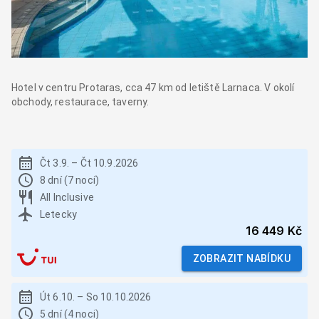
Hotel v centru Protaras, cca 47 km od letiště Larnaca. V okolí
obchody, restaurace, taverny.
Čt 3.9.
–
Čt 10.9.2026
8 dní (7 nocí)
All Inclusive
Letecky
16 449 Kč
ZOBRAZIT NABÍDKU
Út 6.10.
–
So 10.10.2026
5 dní (4 noci)