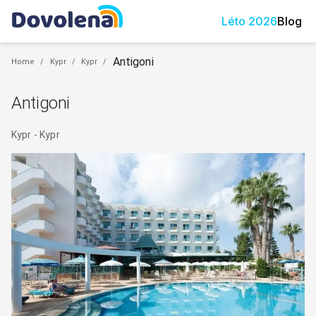
Léto
2026
Blog
Antigoni
Home
/
Kypr
/
Kypr
/
Antigoni
Kypr
-
Kypr