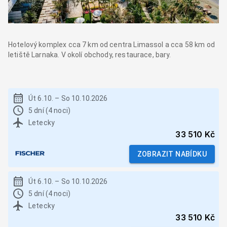
Hotelový komplex cca 7 km od centra Limassol a cca 58 km od
letiště Larnaka. V okolí obchody, restaurace, bary.
Út 6.10.
–
So 10.10.2026
5 dní (4 noci)
Letecky
33 510 Kč
ZOBRAZIT NABÍDKU
Út 6.10.
–
So 10.10.2026
5 dní (4 noci)
Letecky
33 510 Kč