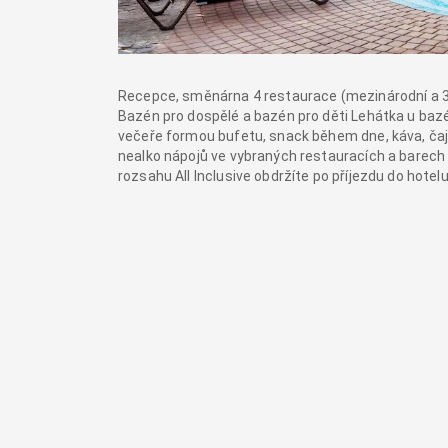
Recepce, směnárna 4 restaurace (mezinárodní a 3 
Bazén pro dospělé a bazén pro děti Lehátka u bazé
večeře formou bufetu, snack během dne, káva, ča
nealko nápojů ve vybraných restauracích a barech dl
rozsahu All Inclusive obdržíte po příjezdu do hotel