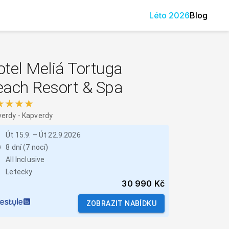
Léto
2026
Blog
tel Meliá Tortuga
each Resort & Spa
★★★★
verdy
-
Kapverdy
Út 15.9.
–
Út 22.9.2026
8 dní (7 nocí)
All Inclusive
Letecky
30 990 Kč
ZOBRAZIT NABÍDKU