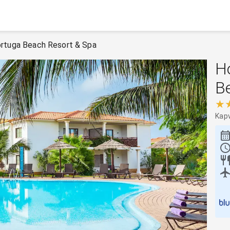
ortuga Beach Resort & Spa
Ho
B
★
Kap