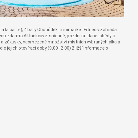
à la carte), 4 bary Obchůdek, minimarket Fitness Zahrada
nu zdarma All Inclusive: snídaně, pozdní snídaně, obědy a
j a zákusky, neomezené množství místních vybraných alko a
e jejich otevírací doby (9.00⁠–⁠2.00) Bližší informace o
u