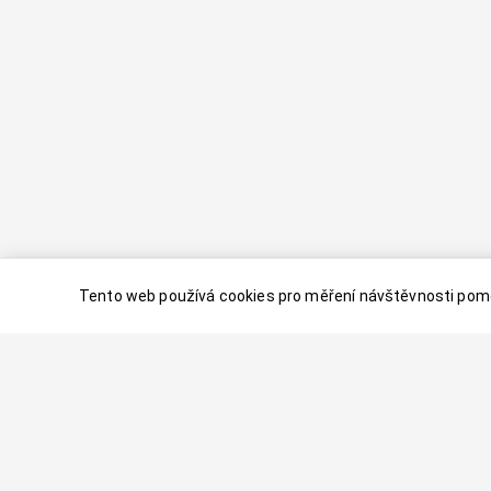
Tento web používá cookies pro měření návštěvnosti pomo
© 2024–
2026
Dovolenaaa.cz |
Vytvořil
Palavaart.cz