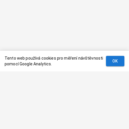
Tento web používá cookies pro měření návštěvnosti
OK
pomocí Google Analytics.
Podmínky
Kontakt
© 2024–
2026
Dovolenaaa.cz |
Vytvořil
Palavaart.cz