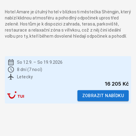
Hotel Amare je útulný hotel v blízkosti městečka Shëngjin, který
nabízí klidnou atmosféru a pohodlný odpočinek uprostřed
zeleně. Hostům je k dispozici zahrada, terasa, parkoviště,
restaurace a relaxační zóna s vířivkou, což z něj činí ideální
volbu pro ty, kteří během dovolené hledají odpočinek a pohodlí.
So 12.9.
–
So 19.9.2026
8 dní (7 nocí)
Letecky
16 205 Kč
ZOBRAZIT NABÍDKU